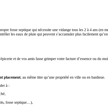
a propre fosse septique qui nécessite une vidange tous les 2 à 4 ans (en 
ontrôler les eaux de pluie qui peuvent s’accumuler plus facilement qu’en 
l’épicerie et de vos amis fasse grimper votre facture d’essence ou du moin
nt placement
, au même titre qu’une propriété en ville ou en banlieue.
der à :
ché,
uits, fosse septique…),