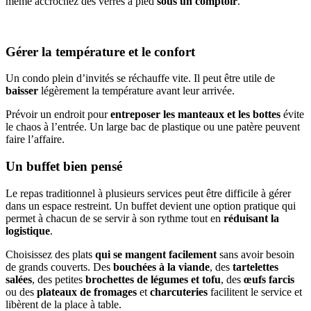
même accrochez des verres à pied
sous un comptoir
.
Gérer la température et le confort
Un condo plein d’invités se réchauffe vite. Il peut être utile de
baisser
légèrement la température avant leur arrivée.
Prévoir un endroit pour
entreposer les manteaux et les bottes
évite
le chaos à l’entrée. Un large bac de plastique ou une patère peuvent
faire l’affaire.
Un buffet bien pensé
Le repas traditionnel à plusieurs services peut être difficile à gérer
dans un espace restreint. Un buffet devient une option pratique qui
permet à chacun de se servir à son rythme tout en
réduisant la
logistique
.
Choisissez des plats
qui se mangent facilement
sans avoir besoin
de grands couverts. Des
bouchées à la viande
, des
tartelettes
salées
, des petites
brochettes de légumes et tofu
, des
œufs farcis
ou des
plateaux de fromages
et
charcuteries
facilitent le service et
libèrent de la place à table.