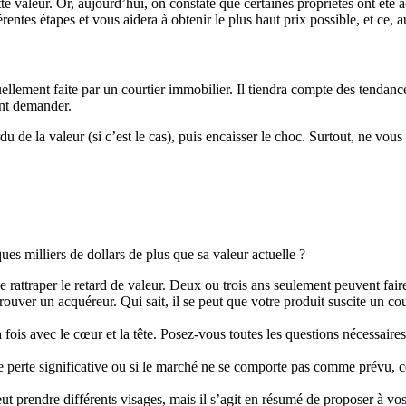
tte valeur. Or, aujourd’hui, on constate que certaines propriétés ont été a
ntes étapes et vous aidera à obtenir le plus haut prix possible, et ce, a
uellement faite par un courtier immobilier. Il tiendra compte des tendanc
nt demander.
 de la valeur (si c’est le cas), puis encaisser le choc. Surtout, ne vous 
ues milliers de dollars de plus que sa valeur actuelle ?
rattraper le retard de valeur. Deux ou trois ans seulement peuvent fair
trouver un acquéreur. Qui sait, il se peut que votre produit suscite un co
 la fois avec le cœur et la tête. Posez-vous toutes les questions nécessa
ne perte significative ou si le marché ne se comporte pas comme prévu, 
eut prendre différents visages, mais il s’agit en résumé de proposer à v